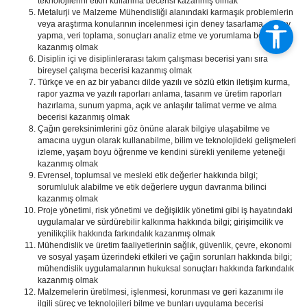
teknolojilerini etkin kullanma becerisi kazanmış olmak
Metalurji ve Malzeme Mühendisliği alanındaki karmaşık problemlerin
veya araştırma konularının incelenmesi için deney tasarlama, deney
yapma, veri toplama, sonuçları analiz etme ve yorumlama becerisi
kazanmış olmak
Disiplin içi ve disiplinlerarası takım çalışması becerisi yanı sıra
bireysel çalışma becerisi kazanmış olmak
Türkçe ve en az bir yabancı dilde yazılı ve sözlü etkin iletişim kurma,
rapor yazma ve yazılı raporları anlama, tasarım ve üretim raporları
hazırlama, sunum yapma, açık ve anlaşılır talimat verme ve alma
becerisi kazanmış olmak
Çağın gereksinimlerini göz önüne alarak bilgiye ulaşabilme ve
amacına uygun olarak kullanabilme, bilim ve teknolojideki gelişmeleri
izleme, yaşam boyu öğrenme ve kendini sürekli yenileme yeteneği
kazanmış olmak
Evrensel, toplumsal ve mesleki etik değerler hakkında bilgi;
sorumluluk alabilme ve etik değerlere uygun davranma bilinci
kazanmış olmak
Proje yönetimi, risk yönetimi ve değişiklik yönetimi gibi iş hayatındaki
uygulamalar ve sürdürebilir kalkınma hakkında bilgi; girişimcilik ve
yenilikçilik hakkında farkındalık kazanmış olmak
Mühendislik ve üretim faaliyetlerinin sağlık, güvenlik, çevre, ekonomi
ve sosyal yaşam üzerindeki etkileri ve çağın sorunları hakkında bilgi;
mühendislik uygulamalarının hukuksal sonuçları hakkında farkındalık
kazanmış olmak
Malzemelerin üretilmesi, işlenmesi, korunması ve geri kazanımı ile
ilgili süreç ve teknolojileri bilme ve bunları uygulama becerisi