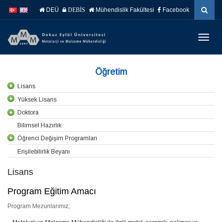
İçeriğe
Navigasyona
DEÜ
Mühendislik Fakültesi
Facebook
DEBİS
atla
atla
Menüy
Geç
Öğretim
Lisans
Yüksek Lisans
Doktora
Bilimsel Hazırlık
Öğrenci Değişim Programları
Erişilebilirlik Beyanı
Lisans
Program Eğitim Amacı
Program Mezunlarımız;